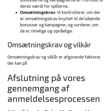
deres værdi for spillerne.
Omsætningskrav
: Vi kontrollerer, om der
er omsætningskrav knyttet til de løbende
bonusser og kampagner, og vurderer, om
de er rimelige og opnåelige.
Omsætningskrav og vilkår
Omsætningskrav og vilkår er afgørende faktorer,
der kan på
Afslutning på vores
gennemgang af
anmeldelsesprocessen