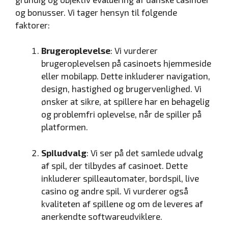
og bonusser. Vi tager hensyn til følgende
faktorer:
Brugeroplevelse
: Vi vurderer
brugeroplevelsen på casinoets hjemmeside
eller mobilapp. Dette inkluderer navigation,
design, hastighed og brugervenlighed. Vi
ønsker at sikre, at spillere har en behagelig
og problemfri oplevelse, når de spiller på
platformen.
Spiludvalg
: Vi ser på det samlede udvalg
af spil, der tilbydes af casinoet. Dette
inkluderer spilleautomater, bordspil, live
casino og andre spil. Vi vurderer også
kvaliteten af ​​spillene og om de leveres af
anerkendte softwareudviklere.