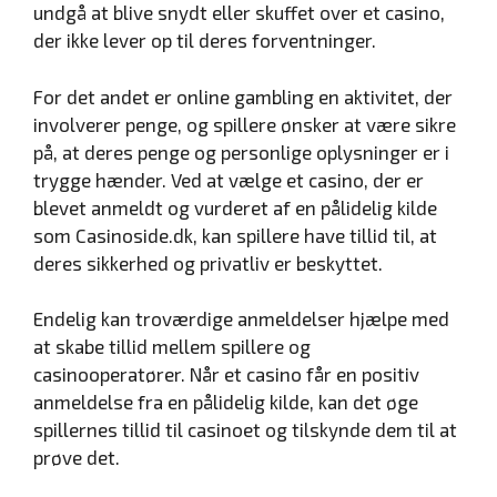
undgå at blive snydt eller skuffet over et casino,
der ikke lever op til deres forventninger.
For det andet er online gambling en aktivitet, der
involverer penge, og spillere ønsker at være sikre
på, at deres penge og personlige oplysninger er i
trygge hænder. Ved at vælge et casino, der er
blevet anmeldt og vurderet af en pålidelig kilde
som Casinoside.dk, kan spillere have tillid til, at
deres sikkerhed og privatliv er beskyttet.
Endelig kan troværdige anmeldelser hjælpe med
at skabe tillid mellem spillere og
casinooperatører. Når et casino får en positiv
anmeldelse fra en pålidelig kilde, kan det øge
spillernes tillid til casinoet og tilskynde dem til at
prøve det.