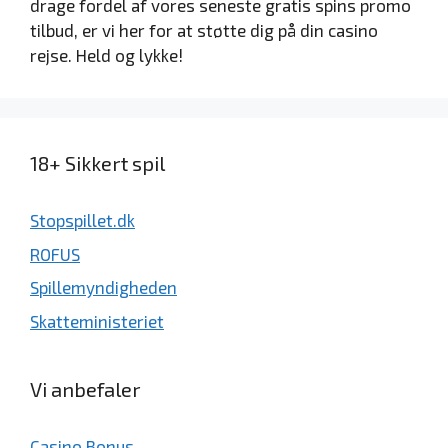
drage fordel af vores seneste gratis spins promo
tilbud, er vi her for at støtte dig på din casino
rejse. Held og lykke!
18+ Sikkert spil
Stopspillet.dk
ROFUS
Spillemyndigheden
Skatteministeriet
Vi anbefaler
Casino Bonus