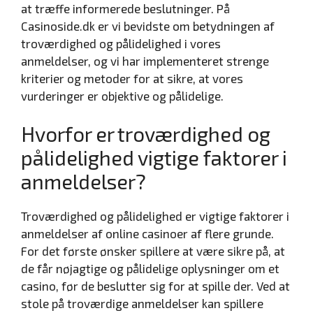
at træffe informerede beslutninger. På
Casinoside.dk er vi bevidste om betydningen af
troværdighed og pålidelighed i vores
anmeldelser, og vi har implementeret strenge
kriterier og metoder for at sikre, at vores
vurderinger er objektive og pålidelige.
Hvorfor er troværdighed og
pålidelighed vigtige faktorer i
anmeldelser?
Troværdighed og pålidelighed er vigtige faktorer i
anmeldelser af online casinoer af flere grunde.
For det første ønsker spillere at være sikre på, at
de får nøjagtige og pålidelige oplysninger om et
casino, før de beslutter sig for at spille der. Ved at
stole på troværdige anmeldelser kan spillere