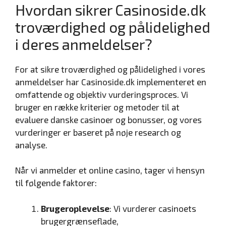
Hvordan sikrer Casinoside.dk
troværdighed og pålidelighed
i deres anmeldelser?
For at sikre troværdighed og pålidelighed i vores
anmeldelser har Casinoside.dk implementeret en
omfattende og objektiv vurderingsproces. Vi
bruger en række kriterier og metoder til at
evaluere danske casinoer og bonusser, og vores
vurderinger er baseret på nøje research og
analyse.
Når vi anmelder et online casino, tager vi hensyn
til følgende faktorer:
Brugeroplevelse
: Vi vurderer casinoets
brugergrænseflade,