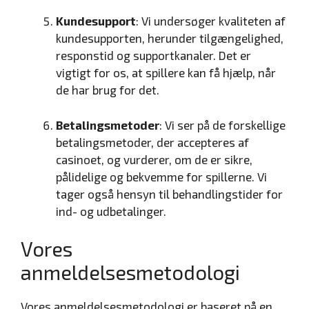
Kundesupport
: Vi undersøger kvaliteten af ​​
kundesupporten, herunder tilgængelighed,
responstid og supportkanaler. Det er
vigtigt for os, at spillere kan få hjælp, når
de har brug for det.
Betalingsmetoder
: Vi ser på de forskellige
betalingsmetoder, der accepteres af
casinoet, og vurderer, om de er sikre,
pålidelige og bekvemme for spillerne. Vi
tager også hensyn til behandlingstider for
ind- og udbetalinger.
Vores
anmeldelsesmetodologi
Vores anmeldelsesmetodologi er baseret på en