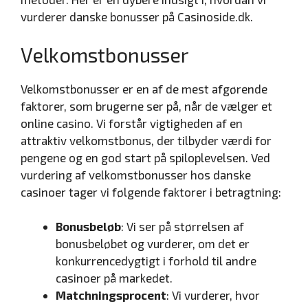
vurderer danske bonusser på Casinoside.dk.
Velkomstbonusser
Velkomstbonusser er en af de mest afgørende
faktorer, som brugerne ser på, når de vælger et
online casino. Vi forstår vigtigheden af en
attraktiv velkomstbonus, der tilbyder værdi for
pengene og en god start på spiloplevelsen. Ved
vurdering af velkomstbonusser hos danske
casinoer tager vi følgende faktorer i betragtning:
Bonusbeløb
: Vi ser på størrelsen af
bonusbeløbet og vurderer, om det er
konkurrencedygtigt i forhold til andre
casinoer på markedet.
Matchningsprocent
: Vi vurderer, hvor