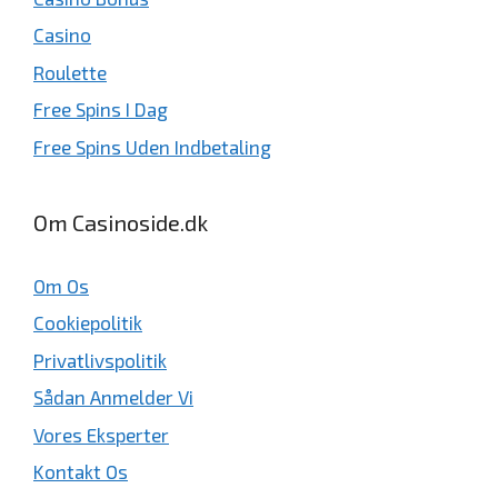
Casino
Roulette
Free Spins I Dag
Free Spins Uden Indbetaling
Om Casinoside.dk
Om Os
Cookiepolitik
Privatlivspolitik
Sådan Anmelder Vi
Vores Eksperter
Kontakt Os