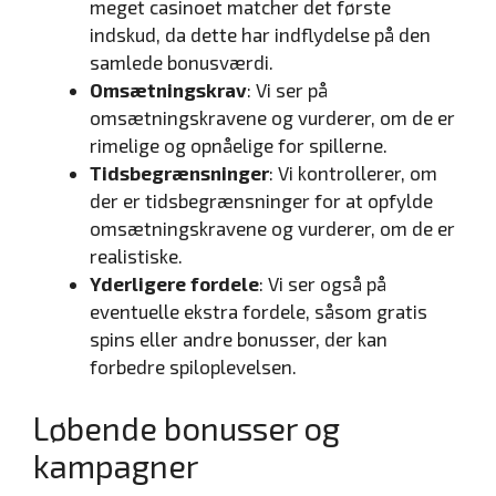
meget casinoet matcher det første
indskud, da dette har indflydelse på den
samlede bonusværdi.
Omsætningskrav
: Vi ser på
omsætningskravene og vurderer, om de er
rimelige og opnåelige for spillerne.
Tidsbegrænsninger
: Vi kontrollerer, om
der er tidsbegrænsninger for at opfylde
omsætningskravene og vurderer, om de er
realistiske.
Yderligere fordele
: Vi ser også på
eventuelle ekstra fordele, såsom gratis
spins eller andre bonusser, der kan
forbedre spiloplevelsen.
Løbende bonusser og
kampagner