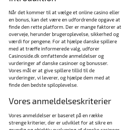
Når det kommer til at vælge et online casino eller
en bonus, kan det være en udfordrende opgave at
finde den rette platform. Der er mange faktorer at
overveje, herunder brugeroplevelse, sikkerhed og
værdi for pengene. For at hjælpe danske spillere
med at træffe informerede valg, udfører
Casinoside.dk omfattende anmeldelser og
vurderinger af danske casinoer og bonusser.
Vores mål er at give spillere tillid til de
vurderinger, vi leverer, og hjælpe dem med at
finde den bedste spiloplevelse.
Vores anmeldelseskriterier
Vores anmeldelser er baseret på en række
strenge kriterier, der er udviklet for at sikre en
grundig og objektiv evaluering af danske casinoer